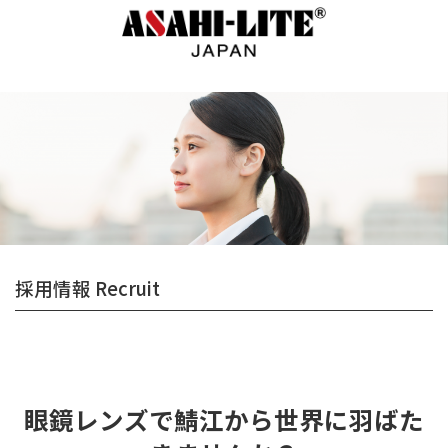
コ
ナ
ン
ビ
テ
ゲ
ン
ー
ツ
シ
へ
ョ
ス
ン
キ
に
ッ
移
プ
動
採用情報 Recruit
眼鏡レンズで鯖江から世界に羽ばた