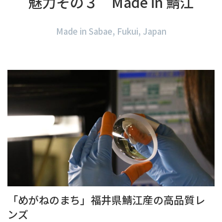
魅力その３ Made in 鯖江
Made in Sabae, Fukui, Japan
「めがねのまち」福井県鯖江産の高品質レ
ンズ