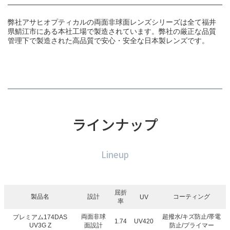
弊社アサヒオプティカルの両面非球面レンズシリーズは全て福井
県鯖江市にある本社工場で製造されています。弊社の厳正な品質
管理下で製造された高品質で安心・安全な日本製レンズです。
ラインナップ
Lineup
屈折
製品名
設計
コーティング
UV
率
両面非球
超撥水/キズ防止/帯電
プレミアム174DAS
1.74
UV420
UV3G Z
面設計
防止/プライマー