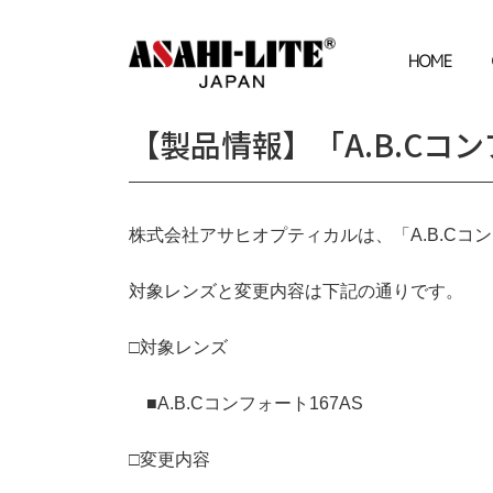
コ
ナ
ン
ビ
テ
ゲ
HOME
ン
ー
ツ
シ
へ
ョ
【製品情報】「A.B.Cコ
ス
ン
キ
に
ッ
移
プ
動
株式会社アサヒオプティカルは、「A.B.Cコ
対象レンズと変更内容は下記の通りです。
□対象レンズ
■A.B.Cコンフォート167AS
□変更内容